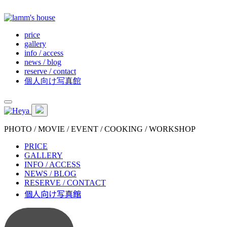
price
gallery
info / access
news / blog
reserve / contact
個人向け写真館
PHOTO / MOVIE / EVENT / COOKING / WORKSHOP
PRICE
GALLERY
INFO / ACCESS
NEWS / BLOG
RESERVE / CONTACT
個人向け写真館