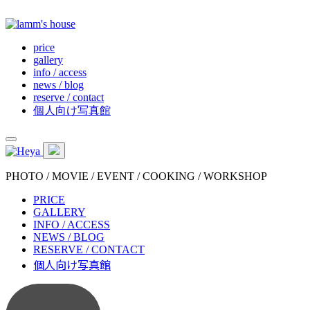
price
gallery
info / access
news / blog
reserve / contact
個人向け写真館
PHOTO / MOVIE / EVENT / COOKING / WORKSHOP
PRICE
GALLERY
INFO / ACCESS
NEWS / BLOG
RESERVE / CONTACT
個人向け写真館